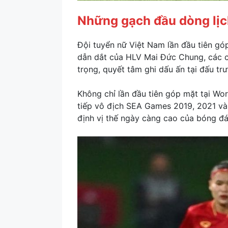
Những gạch đầu dòng lịc
Đội tuyển nữ Việt Nam lần đầu tiên g
dẫn dắt của HLV Mai Đức Chung, các c
trọng, quyết tâm ghi dấu ấn tại đấu tr
Không chỉ lần đầu tiên góp mặt tại Wo
tiếp vô địch SEA Games 2019, 2021 và
định vị thế ngày càng cao của bóng đá 