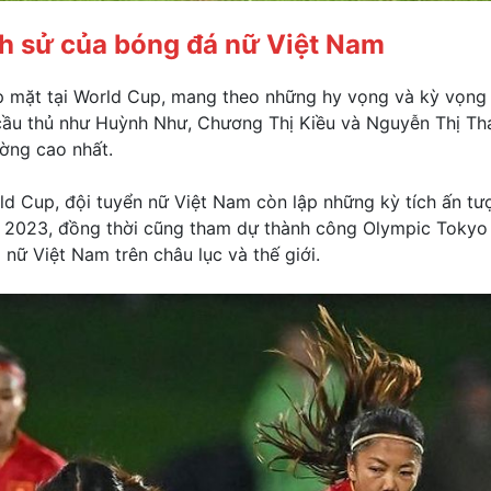
h sử của bóng đá nữ Việt Nam
óp mặt tại World Cup, mang theo những hy vọng và kỳ vọn
ầu thủ như Huỳnh Như, Chương Thị Kiều và Nguyễn Thị Tha
ường cao nhất.
rld Cup, đội tuyển nữ Việt Nam còn lập những kỳ tích ấn t
 2023, đồng thời cũng tham dự thành công Olympic Tokyo
nữ Việt Nam trên châu lục và thế giới.