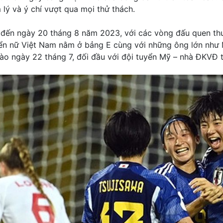
 lý và ý chí vượt qua mọi thử thách.
7 đến ngày 20 tháng 8 năm 2023, với các vòng đấu quen th
uyển nữ Việt Nam nằm ở bảng E cùng với những ông lớn như
ào ngày 22 tháng 7, đối đầu với đội tuyển Mỹ – nhà ĐKVĐ t