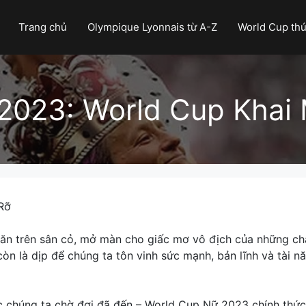
Trang chủ
Olympique Lyonnais từ A-Z
World Cup thú
2023: World Cup Khai
Rỡ
lăn trên sân cỏ, mở màn cho giấc mơ vô địch của những châ
còn là dịp để chúng ta tôn vinh sức mạnh, bản lĩnh và tài 
c chúng ta chờ đợi đã đến – World Cup Nữ 2023 chính thứ