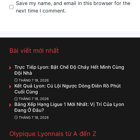
Name
Email
Website
Save my name, and email in this browser for the
next time I comment.
Bài viết mới nhất
Trực Tiếp Lyon: Bật Chế Độ Cháy Hết Mình Cùng
Đội Nhà
THÁNG 7 18, 2026
Kết Quả Lyon: Cú Lội Ngược Dòng Điên Rồ Phút
Cuối Cùng
THÁNG 7 18, 2026
Bảng Xếp Hạng Ligue 1 Mới Nhất: Vị Trí Của Lyon
Đang Ở Đâu?
THÁNG 7 18, 2026
Olypique Lyonnais từ A đến Z