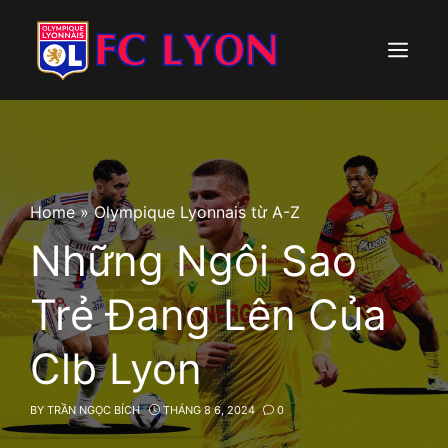
Skip
to
content
Menu
Home
»
Olympique Lyonnais từ A-Z
Những Ngôi Sao
Trẻ Đang Lên Của
Clb Lyon
BY
TRẦN NGỌC BÍCH
THÁNG 8 6, 2024
0