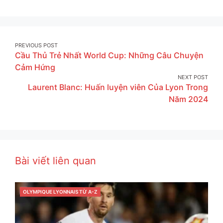
More
on
on
on
Facebook
Twitter
Pinterest
Post
PREVIOUS POST
Cầu Thủ Trẻ Nhất World Cup: Những Câu Chuyện
navigation
Cảm Hứng
NEXT POST
Laurent Blanc: Huấn luyện viên Của Lyon Trong
Năm 2024
Bài viết liên quan
CATEGORIES
OLYMPIQUE LYONNAIS TỪ A-Z