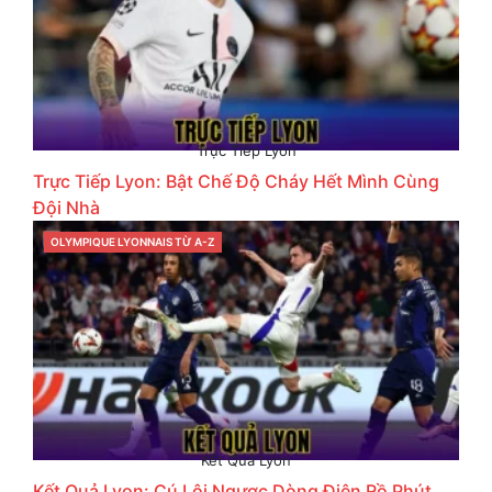
Trực Tiếp Lyon
Trực Tiếp Lyon: Bật Chế Độ Cháy Hết Mình Cùng
Đội Nhà
CATEGORIES
OLYMPIQUE LYONNAIS TỪ A-Z
Kết Quả Lyon
Kết Quả Lyon: Cú Lội Ngược Dòng Điên Rồ Phút