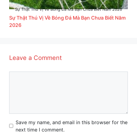
Sự Thật Thú Vị Về Bóng Đá Mà Bạn Chưa Biết Năm 2026
Sự Thật Thú Vị Về Bóng Đá Mà Bạn Chưa Biết Năm
2026
Leave a Comment
Comment
Name
Email
Website
Save my name, and email in this browser for the
next time I comment.