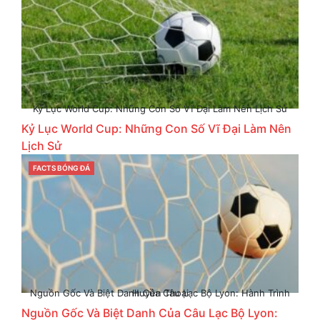
Kỷ Lục World Cup: Những Con Số Vĩ Đại Làm Nên Lịch Sử
Kỷ Lục World Cup: Những Con Số Vĩ Đại Làm Nên
Lịch Sử
CATEGORIES
FACTS BÓNG ĐÁ
Nguồn Gốc Và Biệt Danh Của Câu Lạc Bộ Lyon: Hành Trình Huyền Thoại
Nguồn Gốc Và Biệt Danh Của Câu Lạc Bộ Lyon: