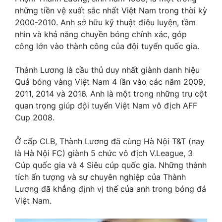
những tiền vệ xuất sắc nhất Việt Nam trong thời kỳ
2000-2010. Anh sở hữu kỹ thuật điêu luyện, tầm
nhìn và khả năng chuyền bóng chính xác, góp
công lớn vào thành công của đội tuyển quốc gia.
Thành Lương là cầu thủ duy nhất giành danh hiệu
Quả bóng vàng Việt Nam 4 lần vào các năm 2009,
2011, 2014 và 2016. Anh là một trong những trụ cột
quan trọng giúp đội tuyển Việt Nam vô địch AFF
Cup 2008.
Ở cấp CLB, Thành Lương đã cùng Hà Nội T&T (nay
là Hà Nội FC) giành 5 chức vô địch V.League, 3
Cúp quốc gia và 4 Siêu cúp quốc gia. Những thành
tích ấn tượng và sự chuyên nghiệp của Thành
Lương đã khẳng định vị thế của anh trong bóng đá
Việt Nam.