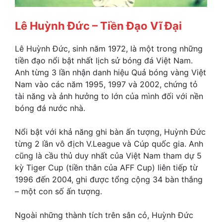
Lê Huỳnh Đức – Tiền Đạo Vĩ Đại
Lê Huỳnh Đức, sinh năm 1972, là một trong những
tiền đạo nổi bật nhất lịch sử bóng đá Việt Nam.
Anh từng 3 lần nhận danh hiệu Quả bóng vàng Việt
Nam vào các năm 1995, 1997 và 2002, chứng tỏ
tài năng và ảnh hưởng to lớn của mình đối với nền
bóng đá nước nhà.
Nổi bật với khả năng ghi bàn ấn tượng, Huỳnh Đức
từng 2 lần vô địch V.League và Cúp quốc gia. Anh
cũng là cầu thủ duy nhất của Việt Nam tham dự 5
kỳ Tiger Cup (tiền thân của AFF Cup) liên tiếp từ
1996 đến 2004, ghi được tổng cộng 34 bàn thắng
– một con số ấn tượng.
Ngoài những thành tích trên sân cỏ, Huỳnh Đức