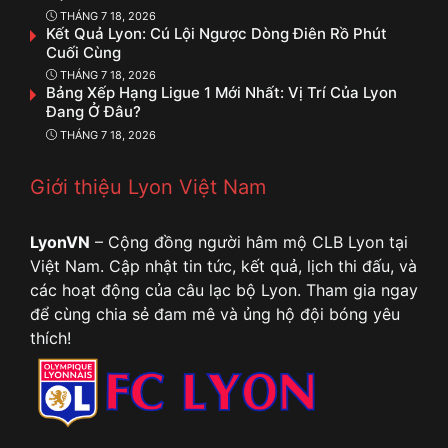
THÁNG 7 18, 2026
Kết Quả Lyon: Cú Lội Ngược Dòng Điên Rồ Phút
Cuối Cùng
THÁNG 7 18, 2026
Bảng Xếp Hạng Ligue 1 Mới Nhất: Vị Trí Của Lyon
Đang Ở Đâu?
THÁNG 7 18, 2026
Giới thiệu Lyon Việt Nam
LyonVN
– Cộng đồng người hâm mộ CLB Lyon tại
Việt Nam. Cập nhật tin tức, kết quả, lịch thi đấu, và
các hoạt động của câu lạc bộ Lyon. Tham gia ngay
để cùng chia sẻ đam mê và ủng hộ đội bóng yêu
thích!