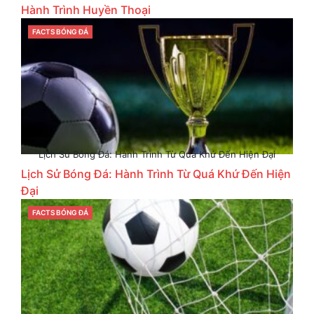
Hành Trình Huyền Thoại
CATEGORIES
FACTS BÓNG ĐÁ
Lịch Sử Bóng Đá: Hành Trình Từ Quá Khứ Đến Hiện Đại
Lịch Sử Bóng Đá: Hành Trình Từ Quá Khứ Đến Hiện
Đại
CATEGORIES
FACTS BÓNG ĐÁ