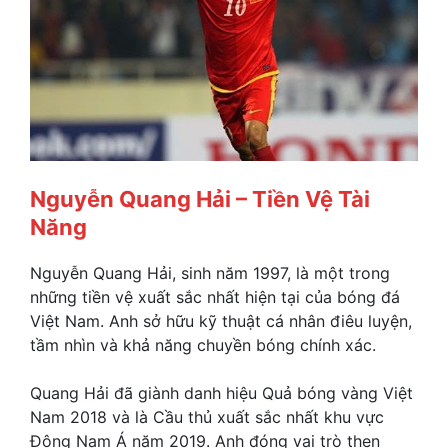
Nguyễn Quang Hải – Tiền Vệ Tài
Năng
Nguyễn Quang Hải, sinh năm 1997, là một trong
những tiền vệ xuất sắc nhất hiện tại của bóng đá
Việt Nam. Anh sở hữu kỹ thuật cá nhân điêu luyện,
tầm nhìn và khả năng chuyền bóng chính xác.
Quang Hải đã giành danh hiệu Quả bóng vàng Việt
Nam 2018 và là Cầu thủ xuất sắc nhất khu vực
Đông Nam Á năm 2019. Anh đóng vai trò then