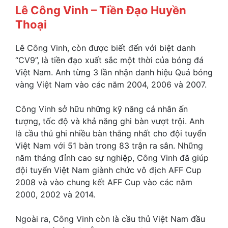
Lê Công Vinh – Tiền Đạo Huyền
Thoại
Lê Công Vinh, còn được biết đến với biệt danh
“CV9”, là tiền đạo xuất sắc một thời của bóng đá
Việt Nam. Anh từng 3 lần nhận danh hiệu Quả bóng
vàng Việt Nam vào các năm 2004, 2006 và 2007.
Công Vinh sở hữu những kỹ năng cá nhân ấn
tượng, tốc độ và khả năng ghi bàn vượt trội. Anh
là cầu thủ ghi nhiều bàn thắng nhất cho đội tuyển
Việt Nam với 51 bàn trong 83 trận ra sân. Những
năm tháng đỉnh cao sự nghiệp, Công Vinh đã giúp
đội tuyển Việt Nam giành chức vô địch AFF Cup
2008 và vào chung kết AFF Cup vào các năm
2000, 2002 và 2014.
Ngoài ra, Công Vinh còn là cầu thủ Việt Nam đầu