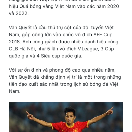
hiệu Quả bóng vàng Việt Nam vào các năm 2020
và 2022.
Văn Quyết là cầu thủ trụ cột của đội tuyển Việt
Nam, góp công lớn vào chức vô địch AFF Cup
2018. Anh cũng giành được nhiều danh hiệu cùng
CLB Hà Nội, như 5 lần vô địch V.League, 3 Cúp
quốc gia và 4 Siêu cúp quốc gia.
Với sự ổn định và phong độ cao qua nhiều năm,
Văn Quyết đã khẳng định vị trí là một trong những
tiền đạo xuất sắc nhất trong lịch sử bóng đá Việt
Nam.