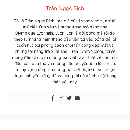
Trần Ngọc Bích
Tôi là Trần Ngọc Bích, tác giả của LyonVN.com, nơi tôi
thể hiện tình yêu và sự ngưỡng mộ dành cho
Olympique Lyonnais. Lyon luôn là đội bóng mà tôi dõi
theo từ những năm tháng đầu tiên tôi yêu bóng đá, bị
cuốn hút bởi phong cách chơi tấn công đẹp mắt và
những tài năng trẻ xuất sắc. Trên LyonVN.com, tôi sẽ
mang đến cho bạn những bài viết chân thật về các trận
đấu, các cầu thủ và những câu chuyện bên lề sân cỏ.
Tôi hy vọng rằng qua từng bài viết, bạn sẽ cảm nhận
được tình yêu bóng đá và cùng tôi cổ vũ cho đội bóng
thân yêu này.