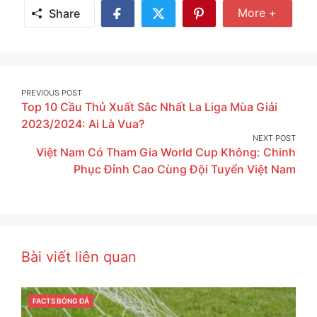
Share
More +
Share
Share
Share
Share
More
on
on
on
Facebook
Twitter
Pinterest
Post
PREVIOUS POST
Top 10 Cầu Thủ Xuất Sắc Nhất La Liga Mùa Giải
navigation
2023/2024: Ai Là Vua?
NEXT POST
Việt Nam Có Tham Gia World Cup Không: Chinh
Phục Đỉnh Cao Cùng Đội Tuyển Việt Nam
Bài viết liên quan
CATEGORIES
FACTS BÓNG ĐÁ