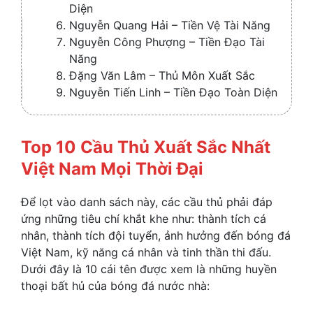
Diện
Nguyễn Quang Hải – Tiền Vệ Tài Năng
Nguyễn Công Phượng – Tiền Đạo Tài
Năng
Đặng Văn Lâm – Thủ Môn Xuất Sắc
Nguyễn Tiến Linh – Tiền Đạo Toàn Diện
Top 10 Cầu Thủ Xuất Sắc Nhất
Việt Nam Mọi Thời Đại
Để lọt vào danh sách này, các cầu thủ phải đáp
ứng những tiêu chí khắt khe như: thành tích cá
nhân, thành tích đội tuyển, ảnh hưởng đến bóng đá
Việt Nam, kỹ năng cá nhân và tinh thần thi đấu.
Dưới đây là 10 cái tên được xem là những huyền
thoại bất hủ của bóng đá nước nhà: