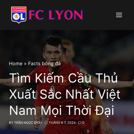
Skip
to
content
Menu
Home
»
Facts bóng đá
Tìm Kiếm Cầu Thủ
Xuất Sắc Nhất Việt
Nam Mọi Thời Đại
BY
TRẦN NGỌC BÍCH
THÁNG 8 7, 2024
0